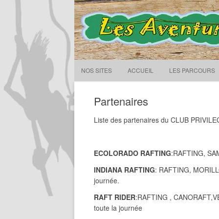
Les Aventuriers du Lac – M
NOS SITES
ACCUEIL
LES PARCOURS
Partenaires
Liste des partenaires du CLUB PRIVILE
ECOLORADO RAFTING
:RAFTING, SAM
INDIANA RAFTING
: RAFTING, MORILLON
journée.
RAFT RIDER
:RAFTING , CANORAFT,VERC
toute la journée