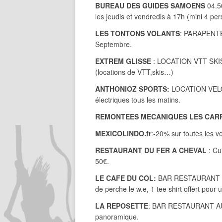
BUREAU DES GUIDES SAMOENS
04.5
les jeudis et vendredis à 17h (mini 4 pe
LES TONTONS VOLANTS
: PARAPENTE
Septembre.
EXTREM GLISSE
: LOCATION VTT SKIS,
(locations de VTT,skis…)
ANTHONIOZ SPORTS:
LOCATION VELO
électriques tous les matins.
REMONTEES MECANIQUES LES CAR
MEXICOLINDO.fr
:-20% sur toutes les v
RESTAURANT DU FER A CHEVAL
: Cui
50€.
LE CAFE DU COL:
BAR RESTAURANT CHA
de perche le w.e, 1 tee shirt offert pou
LA REPOSETTE
: BAR RESTAURANT A
panoramique.